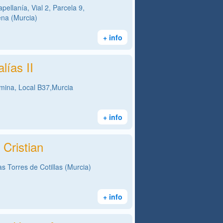
apellanía, Vial 2, Parcela 9,
na (Murcia)
+ info
lías II
ina, Local B37,Murcia
+ info
 Cristian
s Torres de Cotillas (Murcia)
+ info