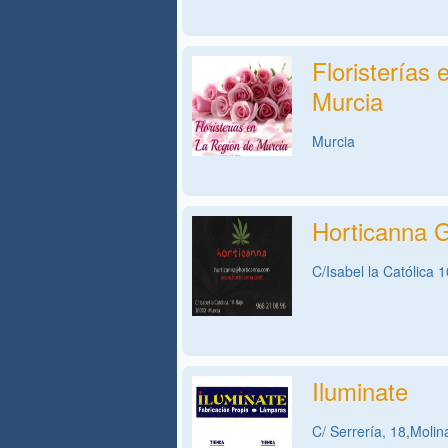
Floristerías
Murcia
Murcia
Horticanna 
C/Isabel la Católica 
Iluminate
C/ Serrería, 18,Moli