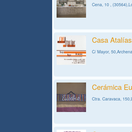
Cena, 10 , (30564),L
Casa Atalías
C/ Mayor, 50,Archena
Cerámica Eu
Ctra. Caravaca, 150,