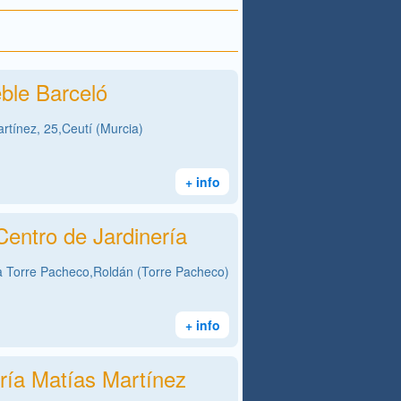
ble Barceló
rtínez, 25,Ceutí (Murcia)
+ info
entro de Jardinería
a Torre Pacheco,Roldán (Torre Pacheco)
+ info
ría Matías Martínez