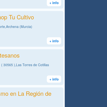
+ info
op Tu Cultivo
rte,Archena (Murcia)
+ info
tesanos
 ( 30565 ),Las Torres de Cotillas
+ info
ismo en La Región de