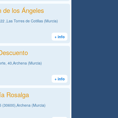
n de los Ángeles
 22 ,Las Torres de Cotillas (Murcia)
+ info
Descuento
rte, 40,Archena (Murcia)
+ info
ría Rosalga
5 (30600),Archena (Murcia)