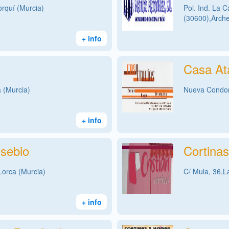
orquí (Murcia)
Pol. Ind. La C
(30600),Arche
+ info
Casa Ata
 (Murcia)
Nueva Condom
+ info
sebio
Cortinas
Lorca (Murcia)
C/ Mula, 36,La
+ info