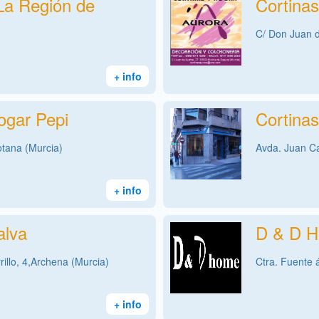
La Región de
Cortina
C/ Don Juan d
+ info
ogar Pepi
Cortinas
otana (Murcia)
Avda. Juan Ca
+ info
alva
D & D 
illo, 4,Archena (Murcia)
Ctra. Fuente 
+ info