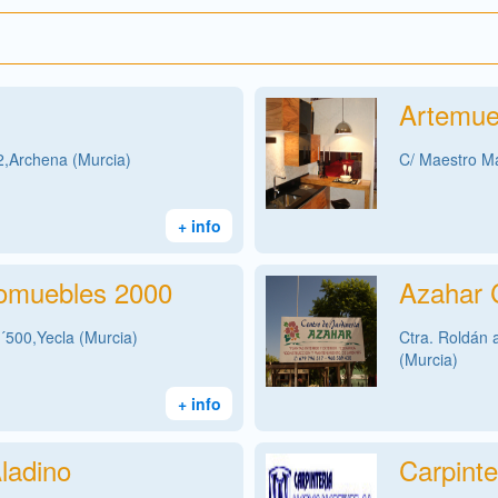
Artemue
2,Archena (Murcia)
C/ Maestro Ma
+ info
romuebles 2000
Azahar C
1´500,Yecla (Murcia)
Ctra. Roldán 
(Murcia)
+ info
Aladino
Carpinte