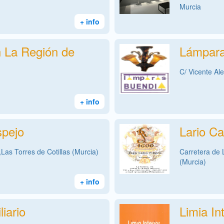
Murcia
+ info
n La Región de
Lámpara
C/ Vicente Al
+ info
pejo
Lario Ca
Las Torres de Cotillas (Murcia)
Carretera de 
(Murcia)
+ info
iario
Limia Int