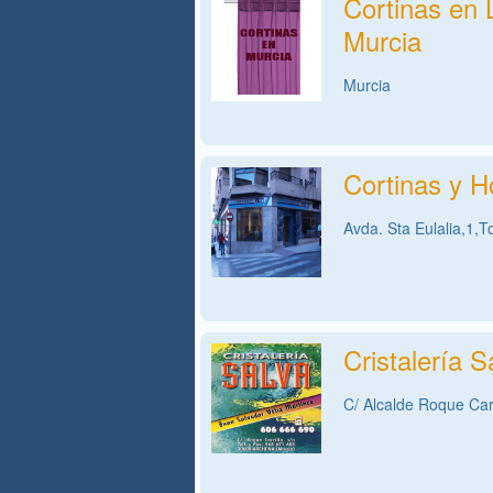
Cortinas en 
Murcia
Murcia
Cortinas y H
Avda. Sta Eulalia,1,T
Cristalería S
C/ Alcalde Roque Carr