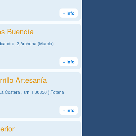
+ info
s Buendía
eixandre, 2,Archena (Murcia)
+ info
rrillo Artesanía
La Costera , s/n, ( 30850 ),Totana
+ info
erior