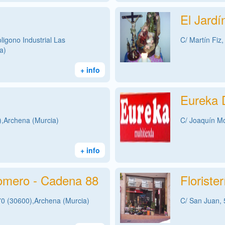
El Jardí
oligono Industrial Las
C/ Martín Fiz,
a)
+ info
Eureka 
),Archena (Murcia)
C/ Joaquín Mo
+ info
Romero - Cadena 88
Floriste
70 (30600),Archena (Murcia)
C/ San Juan, 