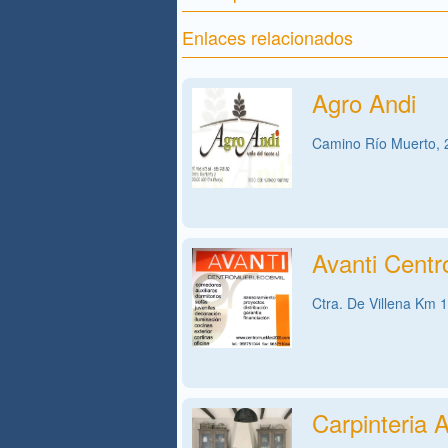
Enlaces relacionados
Agro Andi
Camino Río Muerto, 
Avanti Cent
Ctra. De Villena Km 
Carpinteria 