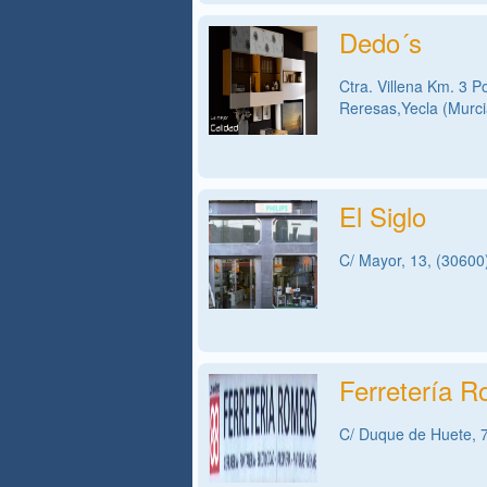
Dedo´s
Ctra. Villena Km. 3 P
Reresas,Yecla (Murci
El Siglo
C/ Mayor, 13, (30600
Ferretería 
C/ Duque de Huete, 