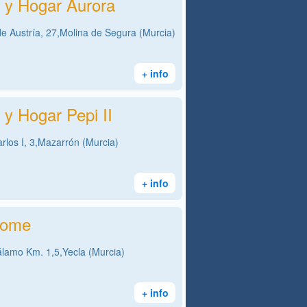
s y Hogar Aurora
e Austría, 27,Molina de Segura (Murcia)
+ info
 y Hogar Pepi II
rlos I, 3,Mazarrón (Murcia)
+ info
Home
álamo Km. 1,5,Yecla (Murcia)
+ info