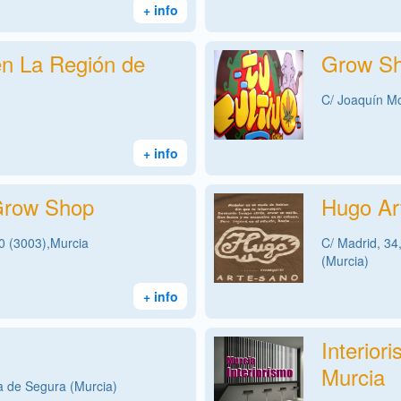
+ info
 en La Región de
Grow Sh
C/ Joaquín Mo
+ info
Grow Shop
Hugo Ar
10 (3003),Murcia
C/ Madrid, 34,
(Murcia)
+ info
Interior
Murcia
na de Segura (Murcia)