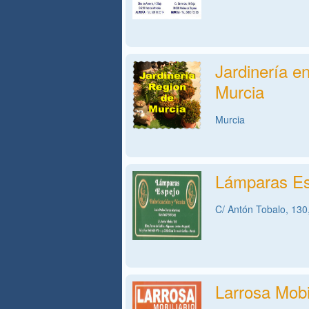
Jardinería e
Murcia
Murcia
Lámparas Es
C/ Antón Tobalo, 130,
Larrosa Mobil