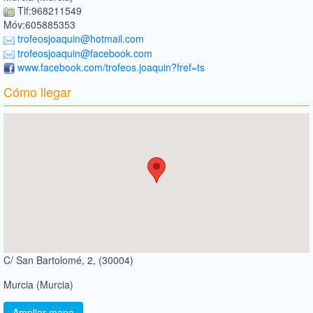
Tlf:968211549
Móv:605885353
trofeosjoaquin@hotmail.com
trofeosjoaquin@facebook.com
www.facebook.com/trofeos.joaquin?fref=ts
Cómo llegar
C/ San Bartolomé, 2, (30004)
Murcia (Murcia)
Ampliar mapa