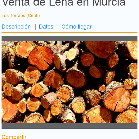
Venta de Leña en Murcia
Los Torraos (Ceutí)
Descripción
Datos
Cómo llegar
Compartir