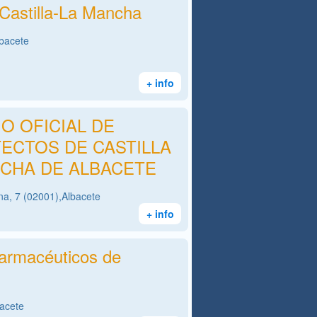
 Castilla-La Mancha
lbacete
+ info
O OFICIAL DE
ECTOS DE CASTILLA
CHA DE ALBACETE
ena, 7 (02001),Albacete
+ info
Farmacéuticos de
bacete