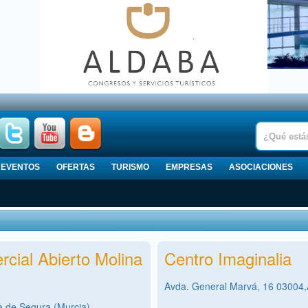
EVENTOS
OFERTAS
TURISMO
EMPRESAS
ASOCIACIONES
cial Abierto Molina
Centro Imaginalia
Avda. General Marvá, 16 03004,Al
a de Segura (Murcia)