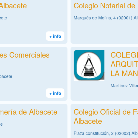
 Albacete
Colegio Notarial de
cete
Marqués de Molins, 4 (02001),A
+ info
tes Comerciales
COLEGI
ARQUIT
LA MAN
lbacete
Martínez Vill
+ info
rmería de Albacete
Colegio Oficial de 
Albacete
te
Plaza constitución, 2 (02002),Al