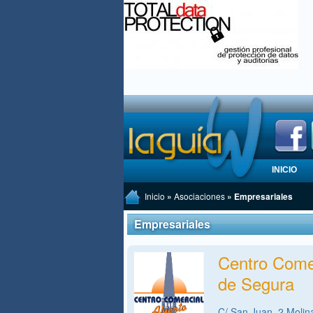
INICIO
Inicio
»
Asociaciones
» Empresariales
Empresariales
Centro Comer
de Segura
C/ San Juan, 2,Molin