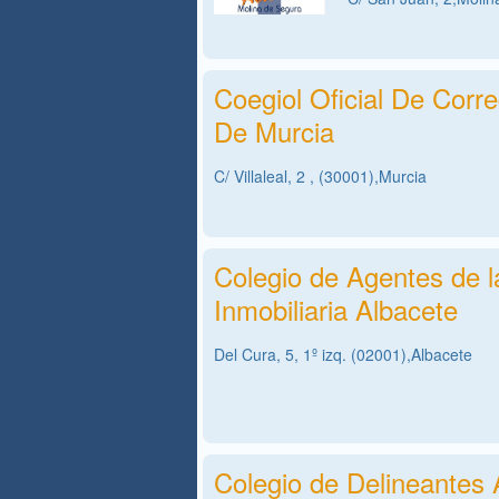
Coegiol Oficial De Cor
De Murcia
C/ Villaleal, 2 , (30001),Murcia
Colegio de Agentes de l
Inmobiliaria Albacete
Del Cura, 5, 1º izq. (02001),Albacete
Colegio de Delineantes 