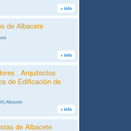
+ info
s de Albacete
cete
+ info
ores , Arquitectos
os de Edificación de
05),Albacete
+ info
stas de Albacete