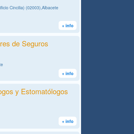
ficio Cincilia) (02003),Albacete
+ info
res de Seguros
te
+ info
ogos y Estomatólogos
+ info