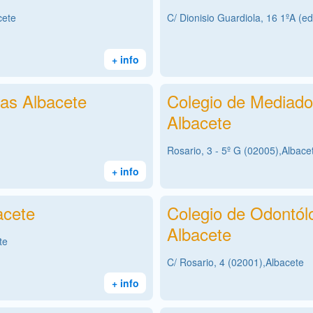
cete
C/ Dionisio Guardiola, 16 1ºA (edi
+ info
tas Albacete
Colegio de Mediado
Albacete
Rosario, 3 - 5º G (02005),Albace
+ info
acete
Colegio de Odontól
Albacete
te
C/ Rosario, 4 (02001),Albacete
+ info