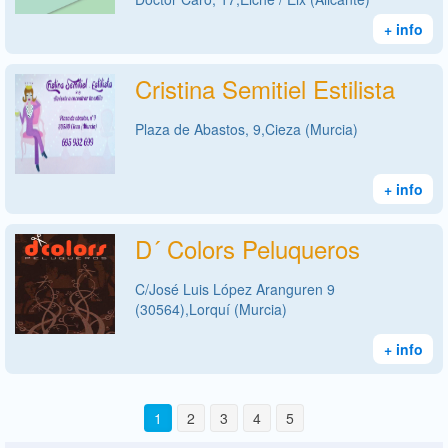
+ info
Cristina Semitiel Estilista
Plaza de Abastos, 9,Cieza (Murcia)
+ info
D´ Colors Peluqueros
C/José Luis López Aranguren 9
(30564),Lorquí (Murcia)
+ info
1
2
3
4
5