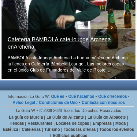
Cafetería BAMBOLA cafe-lounge Archena
enArchena
BAMBOLA cafe-lounge Archena La buena música en Archena
la tienes en Cafetería Bámbola Lounge . Las mejores copas
en el único Club de Fumadores del Valle de Ricote ...
Información La Guía W:
Qué es
•
Qué hacemos
•
Qué ofrecemos
•
Aviso Legal / Condiciones de Uso
•
Contacta con nosotros
La Guía W • © 2008-2026 Todos los Derechos Reservados
La guía de Murcia | La Guía de Alicante | La Guía de Albacete |
Tiendas | Restaurantes | Locales de copas | Empresas | Moda |
Estética | Cafeterías | Turismo | Todas las ofertas | Todos los eventos
| Edificios públicos