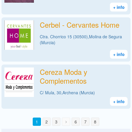
+ info
Cerbel - Cervantes Home
Ctra. Chorrico 15 (30500),Molina de Segura
(Murcia)
+ info
Cereza Moda y
Complementos
C/ Mula, 30,Archena (Murcia)
+ info
1
2
3
6
7
8