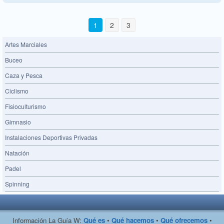
1
2
3
Artes Marciales
Buceo
Caza y Pesca
Ciclismo
Fisioculturismo
Gimnasio
Instalaciones Deportivas Privadas
Natación
Padel
Spinning
Información La Guía W:
Qué es
•
Qué hacemos
•
Qué ofrecemos
•