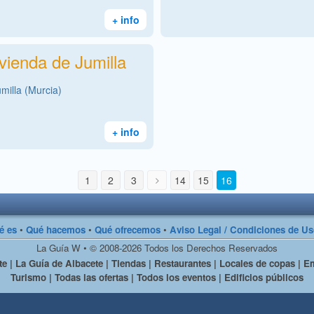
+ info
vienda de Jumilla
milla (Murcia)
+ info
1
2
3
14
15
16
é es
•
Qué hacemos
•
Qué ofrecemos
•
Aviso Legal / Condiciones de U
La Guía W • © 2008-2026 Todos los Derechos Reservados
e | La Guía de Albacete | Tiendas | Restaurantes | Locales de copas | Em
Turismo | Todas las ofertas | Todos los eventos | Edificios públicos