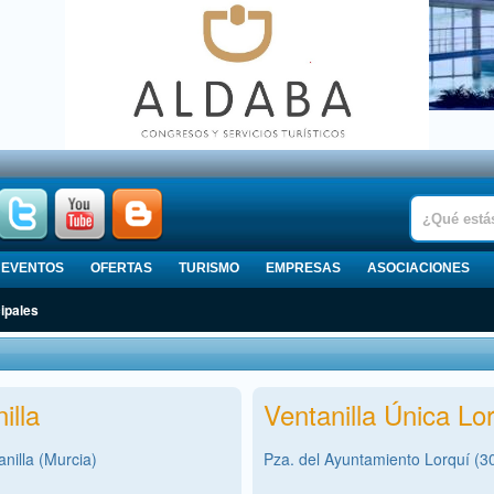
EVENTOS
OFERTAS
TURISMO
EMPRESAS
ASOCIACIONES
ipales
illa
Ventanilla Única Lo
nilla (Murcia)
Pza. del Ayuntamiento Lorquí (3