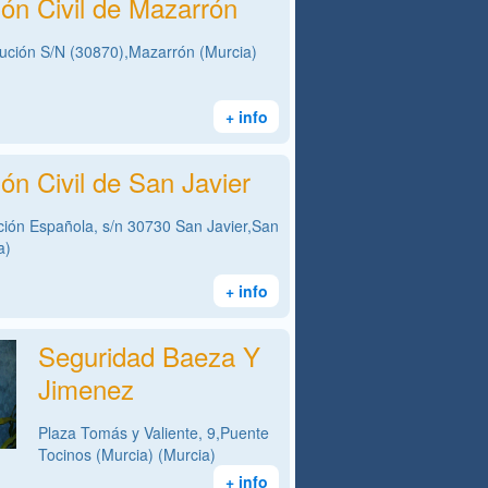
ión Civil de Mazarrón
tución S/N (30870),Mazarrón (Murcia)
+ info
ón Civil de San Javier
ción Española, s/n 30730 San Javier,San
a)
+ info
Seguridad Baeza Y
Jimenez
Plaza Tomás y Valiente, 9,Puente
Tocinos (Murcia) (Murcia)
+ info