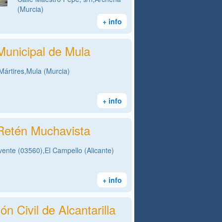
(Murcia)
+ info
 Municipal de Mula
Mártires,Mula (Murcia)
+ info
 Retén Muchavista
vente (03560),El Campello (Alicante)
+ info
ón Civil de Alcantarilla