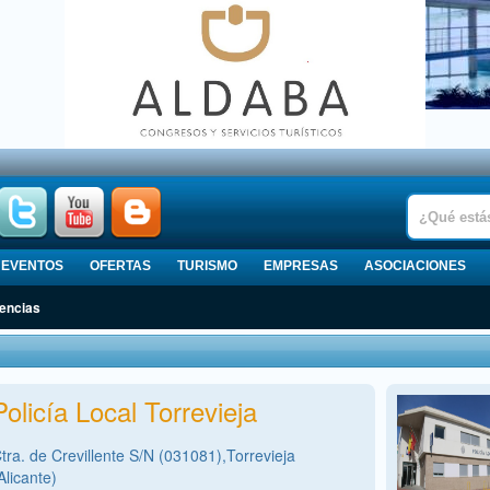
EVENTOS
OFERTAS
TURISMO
EMPRESAS
ASOCIACIONES
gencias
Policía Local Torrevieja
tra. de Crevillente S/N (031081),Torrevieja
Alicante)