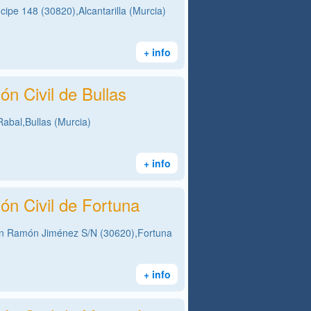
cipe 148 (30820),Alcantarilla (Murcia)
+ info
ón Civil de Bullas
abal,Bullas (Murcia)
+ info
ón Civil de Fortuna
n Ramón Jiménez S/N (30620),Fortuna
+ info