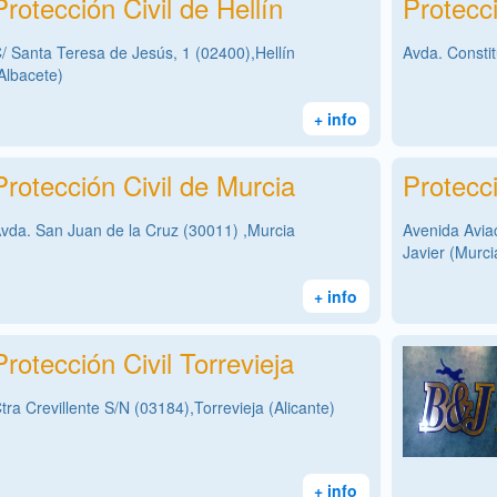
Protección Civil de Hellín
Protecc
/ Santa Teresa de Jesús, 1 (02400),Hellín
Avda. Consti
Albacete)
+ info
Protección Civil de Murcia
Protecci
vda. San Juan de la Cruz (30011) ,Murcia
Avenida Avia
Javier (Murci
+ info
Protección Civil Torrevieja
tra Crevillente S/N (03184),Torrevieja (Alicante)
+ info