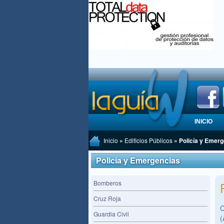
INICIO
Inicio
»
Edificios Públicos
» Policía y Emer
Policía y Emergencias
Bomberos
Cruz Roja
C
Guardia Civil
(