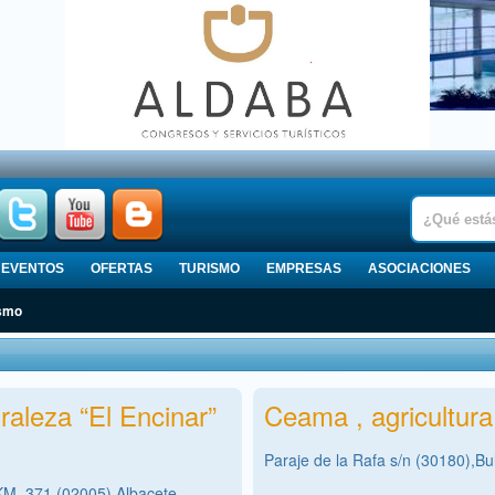
EVENTOS
OFERTAS
TURISMO
EMPRESAS
ASOCIACIONES
ismo
raleza “El Encinar”
Ceama , agricultura
Paraje de la Rafa s/n (30180),Bu
KM. 371 (02005),Albacete