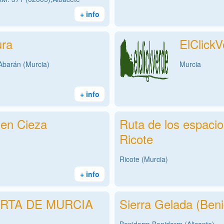
+ info
ura
ElClickV
Abarán (Murcia)
Murcia
+ info
 en Cieza
Ruta de los espacio
Ricote
Ricote (Murcia)
+ info
RTA DE MURCIA
Sierra Gelada (Ben