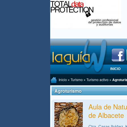
INICIO
Inicio
»
Turismo
»
Turismo activo
» Agrotur
Agroturismo
Aula de Natu
de Albacete
Ctra. Casas Ibáñez, 