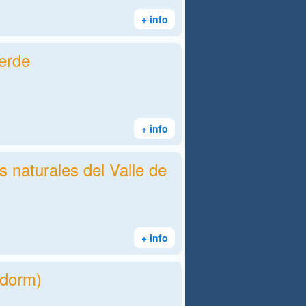
+ info
erde
+ info
s naturales del Valle de
+ info
idorm)