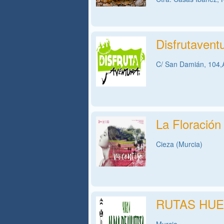
Disfrutavent
C/ San Damián, 104,
La Floración
Cieza (Murcia)
RUTAS HUE