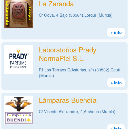
La Zaranda
C/ Goya, 4 Bajo (30564),Lorquí (Murcia)
+ info
Laboratorios Prady
NormaPiel S.L.
P.I Los Torraos C/Asturias, s/n (30562),Ceutí
(Murcia)
+ info
Lámparas Buendía
C/ Vicente Aleixandre, 2,Archena (Murcia)
+ info