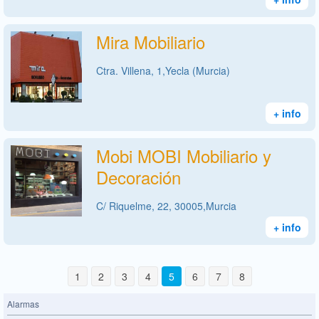
Mira Mobiliario
Ctra. Villena, 1,Yecla (Murcia)
+ info
Mobi MOBI Mobiliario y
Decoración
C/ Riquelme, 22, 30005,Murcia
+ info
1
2
3
4
5
6
7
8
Alarmas