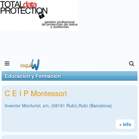
Educación y Formación
C E I P Montessori
Inventor Monturiol, s/n, (08191 Rubí),Rubí (Barcelona)
+ info