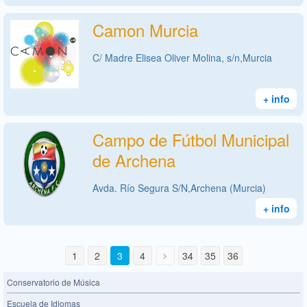
Camon Murcia
C/ Madre Elisea Oliver Molina, s/n,Murcia
+ info
Campo de Fútbol Municipal
de Archena
Avda. Río Segura S/N,Archena (Murcia)
+ info
1
2
3
4
34
35
36
Conservatorio de Música
Escuela de Idiomas