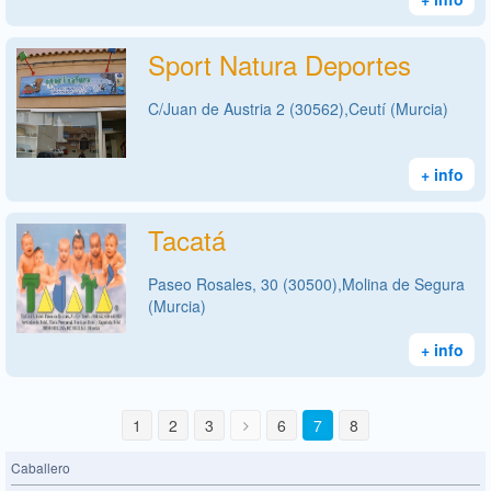
Sport Natura Deportes
C/Juan de Austria 2 (30562),Ceutí (Murcia)
+ info
Tacatá
Paseo Rosales, 30 (30500),Molina de Segura
(Murcia)
+ info
1
2
3
6
7
8
Caballero