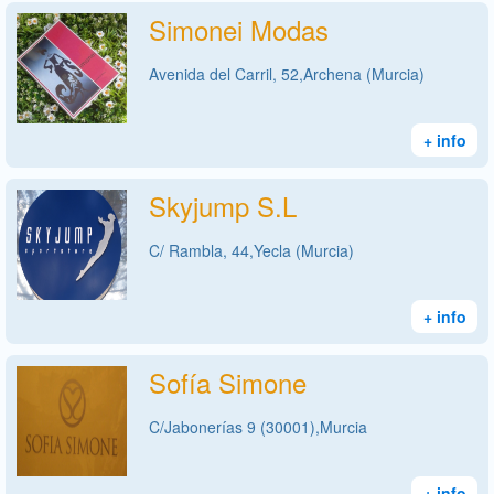
Simonei Modas
Avenida del Carril, 52,Archena (Murcia)
+ info
Skyjump S.L
C/ Rambla, 44,Yecla (Murcia)
+ info
Sofía Simone
C/Jabonerías 9 (30001),Murcia
+ info