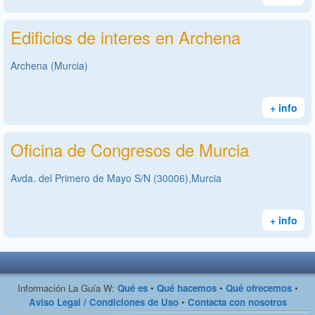
Edificios de interes en Archena
Archena (Murcia)
+ info
Oficina de Congresos de Murcia
Avda. del Primero de Mayo S/N (30006),Murcia
+ info
Información La Guía W:
Qué es
•
Qué hacemos
•
Qué ofrecemos
•
Aviso Legal / Condiciones de Uso
•
Contacta con nosotros