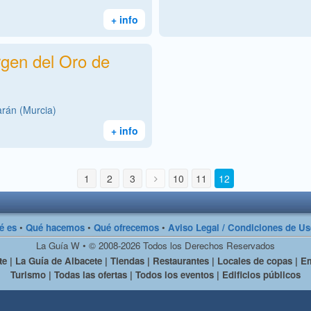
+ info
rgen del Oro de
arán (Murcia)
+ info
1
2
3
10
11
12
é es
•
Qué hacemos
•
Qué ofrecemos
•
Aviso Legal / Condiciones de U
La Guía W • © 2008-2026 Todos los Derechos Reservados
e | La Guía de Albacete | Tiendas | Restaurantes | Locales de copas | Em
Turismo | Todas las ofertas | Todos los eventos | Edificios públicos