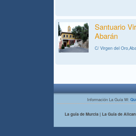
Santuario Vi
Abarán
C/ Virgen del Oro,Ab
Información La Guía W:
Qu
La guía de Murcia | La Guía de Alicant