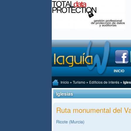
INICIO
Inicio
»
Turismo
»
Edificios de interés
» Igles
Iglesias
Ruta monumental del Va
Ricote (Murcia)