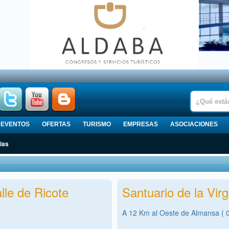
EVENTOS
OFERTAS
TURISMO
EMPRESAS
ASOCIACIONES
ias
lle de Ricote
Santuario de la Vir
A 12 Km al Oeste de Almansa ( 