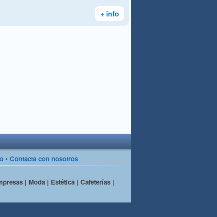
+ info
so
•
Contacta con nosotros
presas | Moda | Estética | Cafeterías |