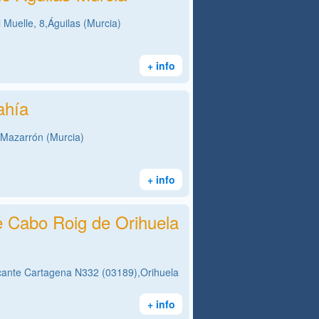
 Muelle, 8,Águilas (Murcia)
+ info
ahía
Mazarrón (Murcia)
+ info
e Cabo Roig de Orihuela
icante Cartagena N332 (03189),Orihuela
+ info