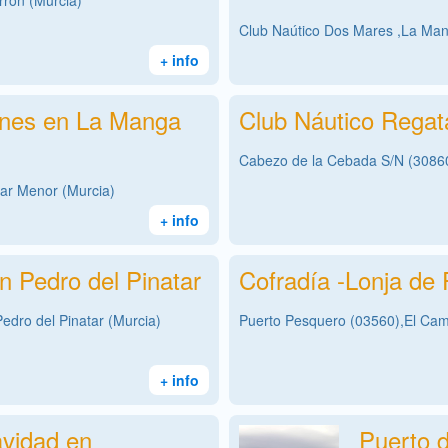
rrón (Murcia)
Club Naútico Dos Mares ,La Man
+ info
anes en La Manga
Club Náutico Regat
Cabezo de la Cebada S/N (30860
ar Menor (Murcia)
+ info
n Pedro del Pinatar
Cofradía -Lonja de
edro del Pinatar (Murcia)
Puerto Pesquero (03560),El Camp
+ info
avidad en
Puerto d