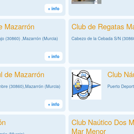
+ info
e Mazarrón
Club de Regatas M
jo (30860) ,Mazarrón (Murcia)
Cabezo de la Cebada S/N (30860
+ info
ul de Mazarrón
Club Ná
mbre (30860),Mazarrón (Murcia)
Puerto Deport
+ info
ón
Club Naútico Dos M
Mar Menor