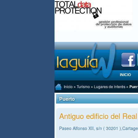
INICIO
Inicio
»
Turismo
»
Lugares de interés
» Puer
Puerto
Antiguo edificio del Rea
Paseo Alfonso XII, s/n ( 30201 ),Cartag