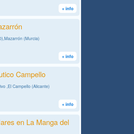
+ info
azarrón
),Mazarrón (Murcia)
+ info
utico Campello
ivo ,El Campello (Alicante)
+ info
ares en La Manga del