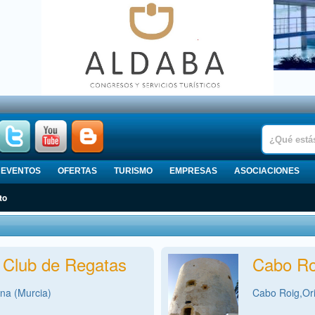
EVENTOS
OFERTAS
TURISMO
EMPRESAS
ASOCIACIONES
to
l Club de Regatas
Cabo Ro
ena (Murcia)
Cabo Roig,Ori