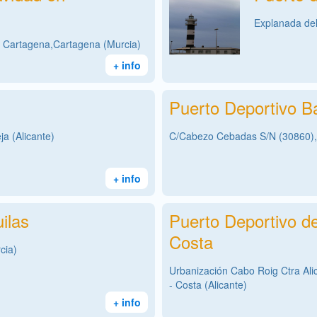
Explanada del
2 Cartagena,Cartagena (Murcia)
+ info
Puerto Deportivo B
a (Alicante)
C/Cabezo Cebadas S/N (30860),
+ info
ilas
Puerto Deportivo d
Costa
cia)
Urbanización Cabo Roig Ctra Al
- Costa (Alicante)
+ info