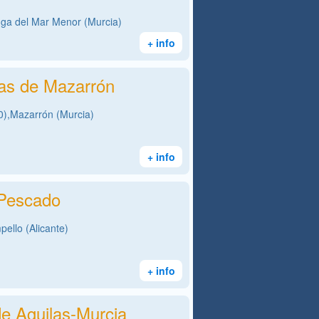
ga del Mar Menor (Murcia)
+ info
as de Mazarrón
),Mazarrón (Murcia)
+ info
 Pescado
ello (Alicante)
+ info
e Aguilas-Murcia