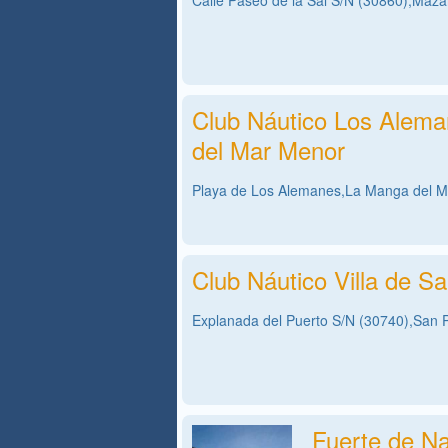
Calle Paseo de la Sal S/N (30860),Maza
Club Náutico Los Alem
del Mar Menor
Playa de Los Alemanes,La Manga del M
Club Náutico Villa de Sa
Explanada del Puerto S/N (30740),San P
Fuerte de N