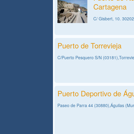
Cartagena
C/ Gisbert, 10. 3020
Puerto de Torrevieja
C/Puerto Pesquero S/N (03181),Torreviej
Puerto Deportivo de Águ
Paseo de Parra 44 (30880),Águilas (Mur