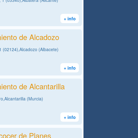
 1 (03340),Albatera (Alicante)
+ info
iento de Alcadozo
1 (02124),Alcadozo (Albacete)
+ info
ento de Alcantarilla
o,Alcantarilla (Murcia)
+ info
cocer de Planes