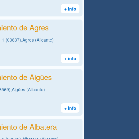
+ info
iento de Agres
 1 (03837),Agres (Alicante)
+ info
iento de Aigües
3569),Aigües (Alicante)
+ info
iento de Albatera