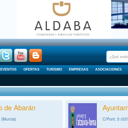
EVENTOS
OFERTAS
TURISMO
EMPRESAS
ASOCIACIONES
o de Abarán
Ayuntam
 (Murcia)
C/Pont, 5 (03