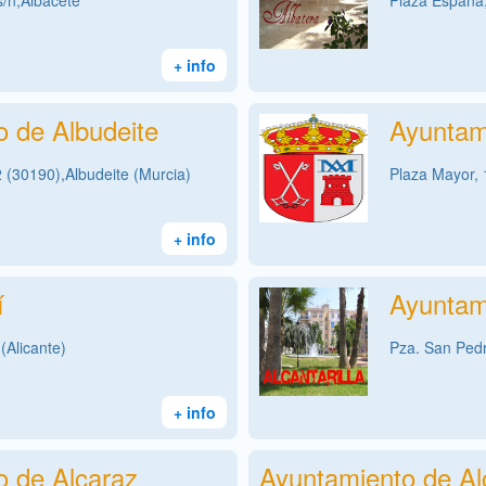
s/n,Albacete
Plaza España,
+ info
 de Albudeite
Ayuntam
2 (30190),Albudeite (Murcia)
Plaza Mayor, 
+ info
í
Ayuntami
(Alicante)
Pza. San Pedr
+ info
o de Alcaraz
Ayuntamiento de Al