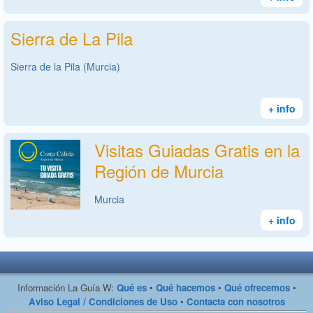
Sierra de La Pila
Sierra de la Pila (Murcia)
+ info
Visitas Guiadas Gratis en la
Región de Murcia
Murcia
+ info
Información La Guía W:
Qué es
•
Qué hacemos
•
Qué ofrecemos
•
Aviso Legal / Condiciones de Uso
•
Contacta con nosotros